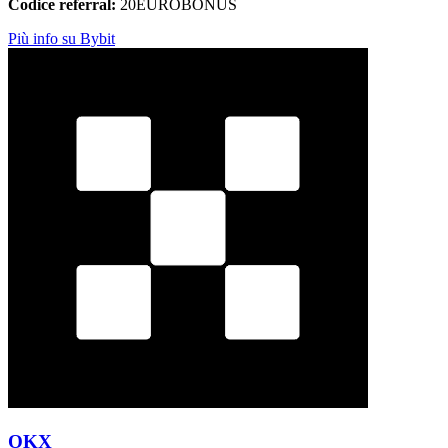
Codice referral:
20EUROBONUS
Più info su Bybit
OKX