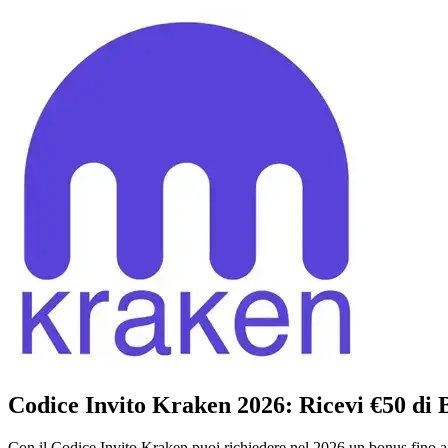
Codice Invito Kraken 2026: Ricevi €50 di B
Con il Codice Invito Kraken puoi richiedere nel 2026 un bonus fino a 