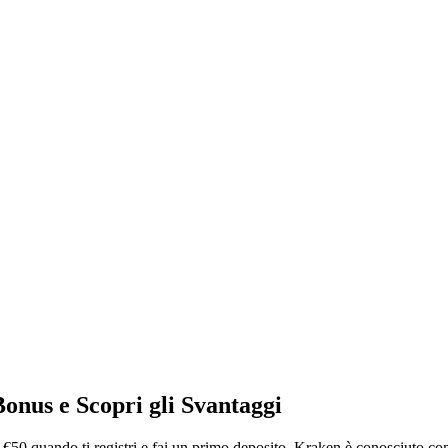
onus e Scopri gli Svantaggi
€50 quando ti registri e fai un primo deposito. Kraken è conosciuto co