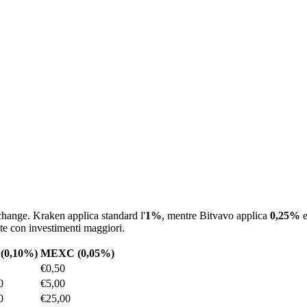
change. Kraken applica standard l'
1%
, mentre Bitvavo applica
0,25%
e
te con investimenti maggiori.
(0,10%)
MEXC (0,05%)
€0,50
0
€5,00
0
€25,00