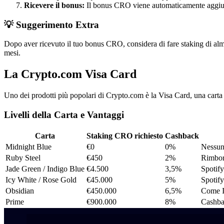
Ricevere il bonus:
Il bonus CRO viene automaticamente aggiun
💡 Suggerimento Extra
Dopo aver ricevuto il tuo bonus CRO, considera di fare staking di alm
mesi.
La Crypto.com Visa Card
Uno dei prodotti più popolari di Crypto.com è la Visa Card, una cart
Livelli della Carta e Vantaggi
Carta
Staking CRO richiesto
Cashback
Midnight Blue
€0
0%
Nessu
Ruby Steel
€450
2%
Rimbor
Jade Green / Indigo Blue
€4.500
3,5%
Spotify
Icy White / Rose Gold
€45.000
5%
Spotify
Obsidian
€450.000
6,5%
Come I
Prime
€900.000
8%
Cashba