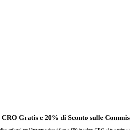
n CRO Gratis e 20% di Sconto sulle Commis
dice referral
cw43qzpzxc
ricevi fino a $50 in token CRO al tuo primo a