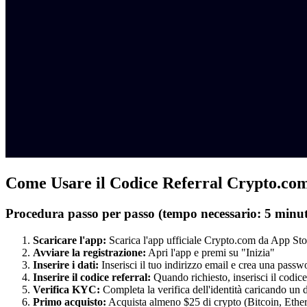
Come Usare il Codice Referral Crypto.co
Procedura passo per passo (tempo necessario: 5 minut
Scaricare l'app:
Scarica l'app ufficiale Crypto.com da App St
Avviare la registrazione:
Apri l'app e premi su "Inizia"
Inserire i dati:
Inserisci il tuo indirizzo email e crea una passw
Inserire il codice referral:
Quando richiesto, inserisci il codic
Verifica KYC:
Completa la verifica dell'identità caricando un
Primo acquisto:
Acquista almeno $25 di crypto (Bitcoin, Ether