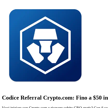
Codice Referral Crypto.com: Fino a $50 i
Vuoi iniziare con Crypto.com e ricevere subito CRO gratis? Con il co