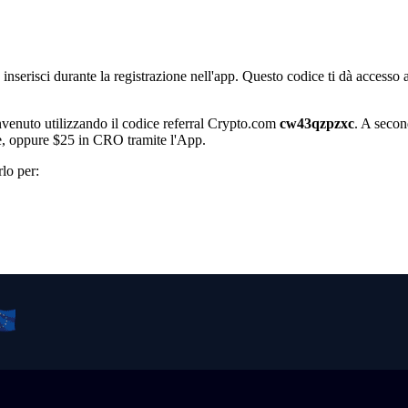
serisci durante la registrazione nell'app. Questo codice ti dà accesso 
nvenuto utilizzando il codice referral Crypto.com
cw43qzpzxc
. A secon
e, oppure $25 in CRO tramite l'App.
lo per: