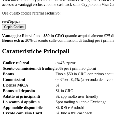
accesso a vantaggi esclusivi come cashback sulla Crypto.com Visa Ca
Usa questo codice referral esclusivo:
cw43qzpzxc
Copia Codice
Vantaggio:
Ricevi fino a
$50 in CRO
quando acquisti almeno $25 di
Bonus extra:
20% di sconto sulle commissioni di trading per i primi 3
Caratteristiche Principali
Codice referral
cw43qzpzxc
Sconto commissioni di trading
20% per i primi 30 giorni
Bonus
Fino a $50 in CRO con primo acqui
Commissioni
0,075% - 0,4% (a seconda del livell
Licenza MiCA
Sì
Bonus sul deposito
Sì, in CRO
Adatto ai principianti
Sì, app molto user-friendly
Lo sconto si applica a
Spot trading su app e Exchange
App mobile disponibile
Sì, iOS e Android
Crypto.com Visa Card
Sì, fino a 8% cashback