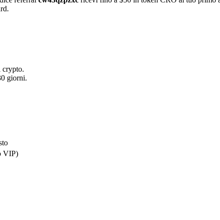
rd.
 crypto.
0 giorni.
sto
o VIP)