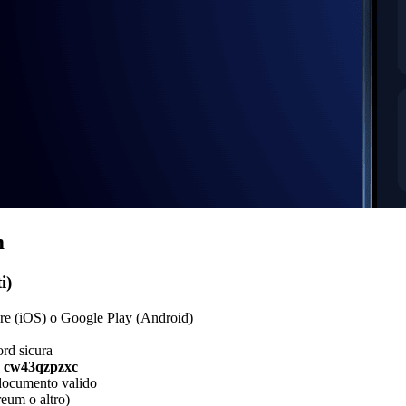
m
i)
ore (iOS) o Google Play (Android)
ord sicura
e
cw43qzpzxc
 documento valido
eum o altro)