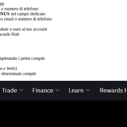
app
il o numero di telefono
ONUS
nel campo dedicato
zzo email o numero di telefono
alute o euro al tuo account
Rewards Hub
mpletando i primi compiti
pot e Web3
r determinati compiti