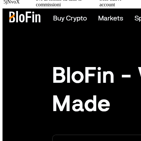
5jNvoX
commissioni
account