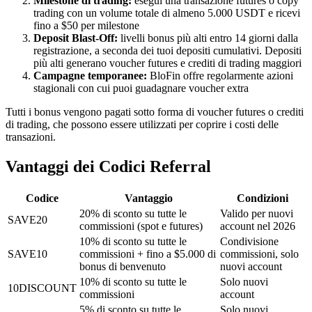
Milestone di trading:
esegui una transazione futures o copy
trading con un volume totale di almeno 5.000 USDT e ricevi
fino a $50 per milestone
Deposit Blast-Off:
livelli bonus più alti entro 14 giorni dalla
registrazione, a seconda dei tuoi depositi cumulativi. Depositi
più alti generano voucher futures e crediti di trading maggiori
Campagne temporanee:
BloFin offre regolarmente azioni
stagionali con cui puoi guadagnare voucher extra
Tutti i bonus vengono pagati sotto forma di voucher futures o crediti
di trading, che possono essere utilizzati per coprire i costi delle
transazioni.
Vantaggi dei Codici Referral
Codice
Vantaggio
Condizioni
20% di sconto su tutte le
Valido per nuovi
SAVE20
commissioni (spot e futures)
account nel 2026
10% di sconto su tutte le
Condivisione
SAVE10
commissioni + fino a $5.000 di
commissioni, solo
bonus di benvenuto
nuovi account
10% di sconto su tutte le
Solo nuovi
10DISCOUNT
commissioni
account
5% di sconto su tutte le
Solo nuovi